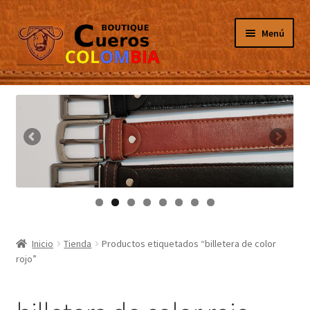
Ir
Ir
Menú
a
al
la
contenido
navegación
Inicio
Masculino
Femenino
Tarjeteros
Canguros
Inicio
Tienda
Productos etiquetados “billetera de color
rojo”
Guantes
Porta Celulares