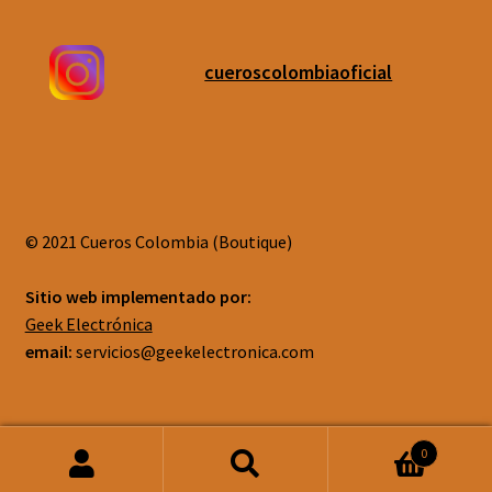
cueroscolombiaoficial
© 2021 Cueros Colombia (Boutique)
Sitio web implementado por:
Geek Electrónica
email:
servicios@geekelectronica.com
0
Buscar
Buscar