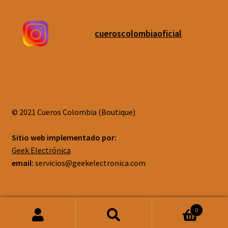
cueroscolombiaoficial
© 2021 Cueros Colombia (Boutique)
Sitio web implementado por:
Geek Electrónica
email:
servicios@geekelectronica.com
0
Buscar
Buscar