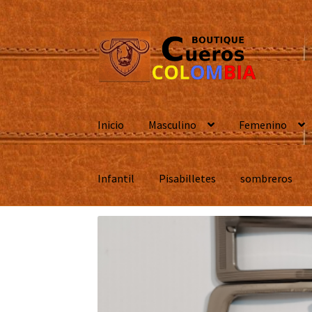
Ir
Ir
a
al
la
contenido
navegación
Inicio
Masculino
Femenino
Infantil
Pisabilletes
sombreros