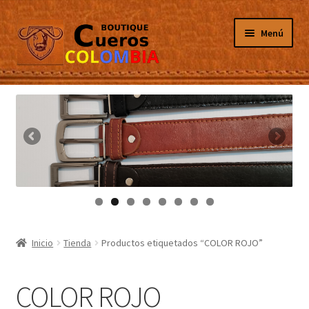
Ir
Ir
Menú
a
al
la
contenido
navegación
Inicio
Masculino
Femenino
Tarjeteros
Canguros
Inicio
Tienda
Productos etiquetados “COLOR ROJO”
Guantes
COLOR ROJO
Porta Celulares