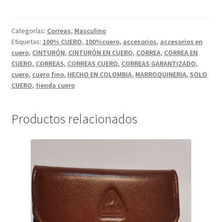
CUERO
COLOR
AZUL
Categorías:
Correas
,
Masculino
Etiquetas:
100% CUERO
,
100%cuero
,
accesorios
,
accesorios en
CON
cuero
,
CINTURÓN
,
CINTURÓN EN CUERO
,
CORREA
,
CORREA EN
ESTAMPADO
CUERO
,
CORREAS
,
CORREAS CUERO
,
CORREAS GARANTIZADO
,
DECORATIVO.
cuero
,
cuero fino
,
HECHO EN COLOMBIA
,
MARROQUINERIA
,
SOLO
cantidad
CUERO
,
tienda cuero
Productos relacionados