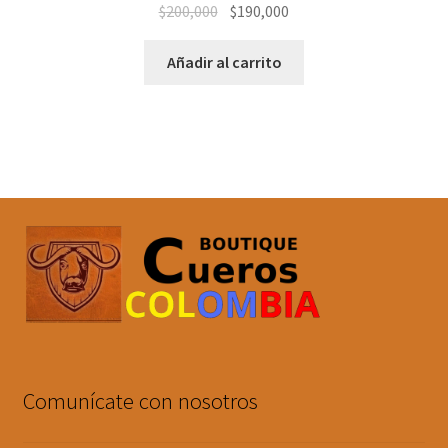
El
El
$
200,000
$
190,000
precio
precio
original
actual
Añadir al carrito
era:
es:
$200,000.
$190,000.
Comunícate con nosotros