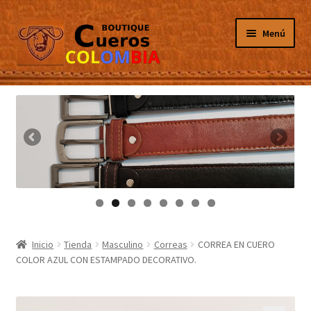
Ir
Ir
Menú
a
al
la
contenido
navegación
Inicio
Masculino
Femenino
Tarjeteros
Canguros
Inicio
Tienda
Masculino
Correas
CORREA EN CUERO
COLOR AZUL CON ESTAMPADO DECORATIVO.
Guantes
Porta Celulares