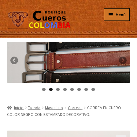
Ir
Ir
Menú
a
al
la
contenido
navegación
Inicio
Masculino
Femenino
Tarjeteros
Canguros
Inicio
Tienda
Masculino
Correas
CORREA EN CUERO
COLOR NEGRO CON ESTAMPADO DECORATIVO.
Guantes
Porta Celulares