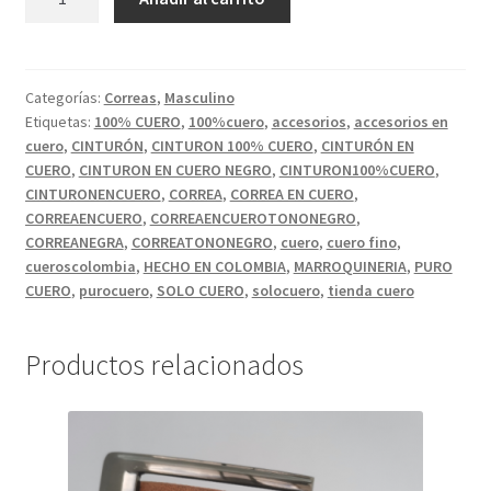
EN
CUERO
COLOR
NEGRO
Categorías:
Correas
,
Masculino
Etiquetas:
100% CUERO
,
100%cuero
,
accesorios
,
accesorios en
CON
cuero
,
CINTURÓN
,
CINTURON 100% CUERO
,
CINTURÓN EN
ESTAMPADO
CUERO
,
CINTURON EN CUERO NEGRO
,
CINTURON100%CUERO
,
DECORATIVO.
CINTURONENCUERO
,
CORREA
,
CORREA EN CUERO
,
cantidad
CORREAENCUERO
,
CORREAENCUEROTONONEGRO
,
CORREANEGRA
,
CORREATONONEGRO
,
cuero
,
cuero fino
,
cueroscolombia
,
HECHO EN COLOMBIA
,
MARROQUINERIA
,
PURO
CUERO
,
purocuero
,
SOLO CUERO
,
solocuero
,
tienda cuero
Productos relacionados