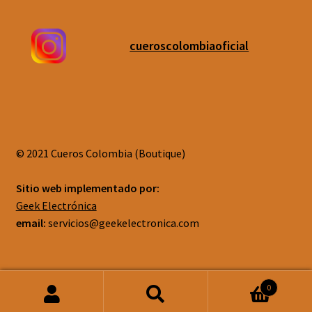
cueroscolombiaoficial
© 2021 Cueros Colombia (Boutique)
Sitio web implementado por:
Geek Electrónica
email:
servicios@geekelectronica.com
0
Buscar
Buscar