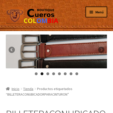
Ir
Ir
Menú
a
al
la
contenido
navegación
Inicio
Masculino
Femenino
Tarjeteros
Canguros
Inicio
Tienda
Productos etiquetados
“BILLETERACONUBICADORPARACINTURON”
Guantes
Porta Celulares