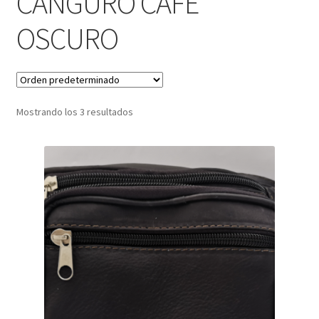
CANGURO CAFE
OSCURO
Infantil
Pisabilletes
sombreros
Mostrando los 3 resultados