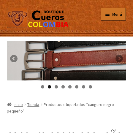
Ir
Ir
Menú
a
al
la
contenido
navegación
Inicio
Masculino
Femenino
Tarjeteros
Canguros
Inicio
Tienda
Productos etiquetados “canguro negro
pequeño”
Guantes
Porta Celulares