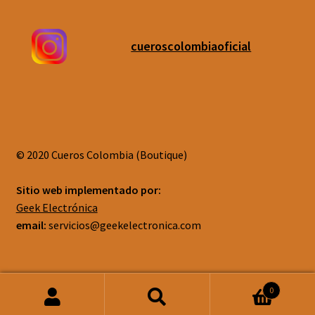
cueroscolombiaoficial
© 2020 Cueros Colombia (Boutique)
Sitio web implementado por:
Geek Electrónica
email:
servicios@geekelectronica.com
0
Buscar
Buscar