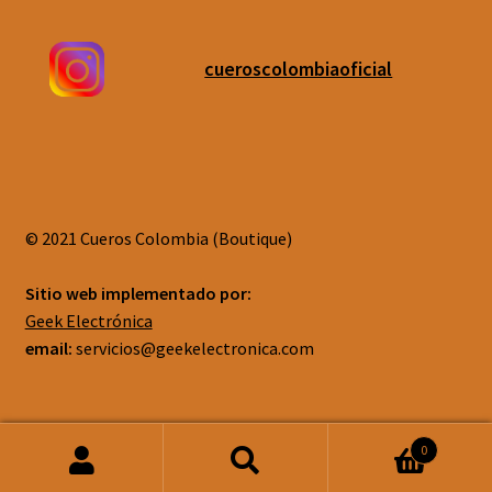
cueroscolombiaoficial
© 2021 Cueros Colombia (Boutique)
Sitio web implementado por:
Geek Electrónica
email:
servicios@geekelectronica.com
0
Buscar
Buscar