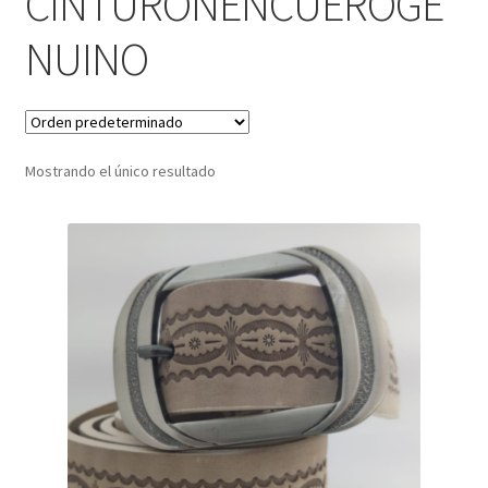
CINTURONENCUEROGE
NUINO
Infantil
Pisabilletes
sombreros
Mostrando el único resultado