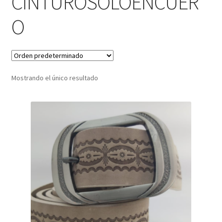
CINTUROSOLOENCUER
O
Infantil
Pisabilletes
sombreros
Mostrando el único resultado