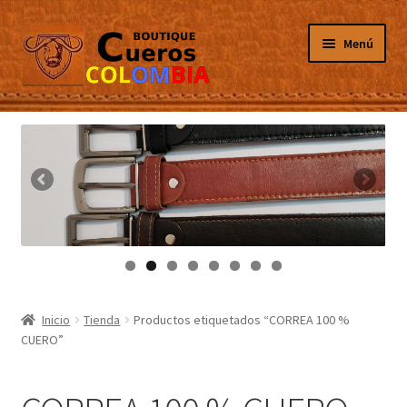
Ir
Ir
Menú
a
al
la
contenido
navegación
Inicio
Masculino
Femenino
Tarjeteros
Canguros
Inicio
Tienda
Productos etiquetados “CORREA 100 %
CUERO”
Guantes
Porta Celulares