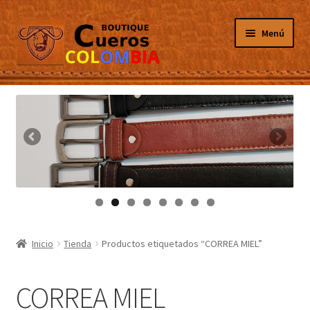
Ir
Ir
Menú
a
al
la
contenido
navegación
Inicio
Masculino
Femenino
Tarjeteros
Canguros
Inicio
Tienda
Productos etiquetados “CORREA MIEL”
Guantes
CORREA MIEL
Porta Celulares