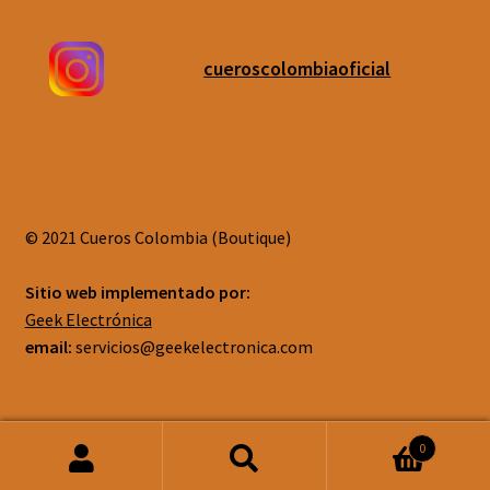
cueroscolombiaoficial
© 2021 Cueros Colombia (Boutique)
Sitio web implementado por:
Geek Electrónica
email:
servicios@geekelectronica.com
0
Buscar
Buscar