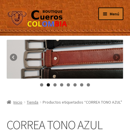
Ir
Ir
Menú
a
al
la
contenido
navegación
Inicio
Masculino
Femenino
Tarjeteros
Canguros
Inicio
Tienda
Productos etiquetados “CORREA TONO AZUL”
Guantes
CORREA TONO AZUL
Porta Celulares