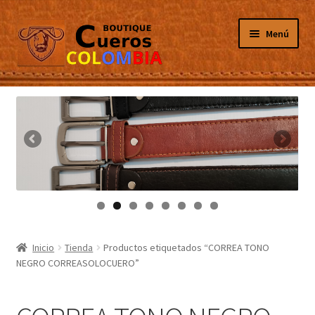
Ir
Ir
Menú
a
al
la
contenido
navegación
Inicio
Masculino
Femenino
Tarjeteros
Canguros
Inicio
Tienda
Productos etiquetados “CORREA TONO
NEGRO CORREASOLOCUERO”
Guantes
Porta Celulares