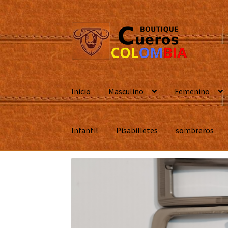
Ir
Ir
a
al
la
contenido
navegación
Inicio
Masculino
Femenino
Infantil
Pisabilletes
sombreros