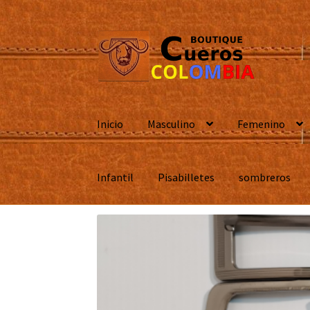
Ir
Ir
a
al
la
contenido
navegación
Inicio
Masculino
Femenino
Infantil
Pisabilletes
sombreros