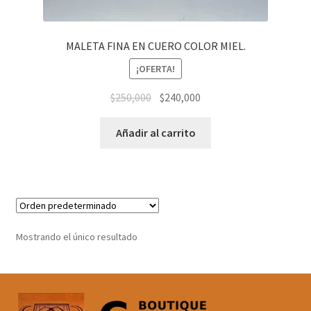
MALETA FINA EN CUERO COLOR MIEL.
¡OFERTA!
El
El
$
250,000
$
240,000
precio
precio
original
actual
Añadir al carrito
era:
es:
$250,000.
$240,000.
Mostrando el único resultado