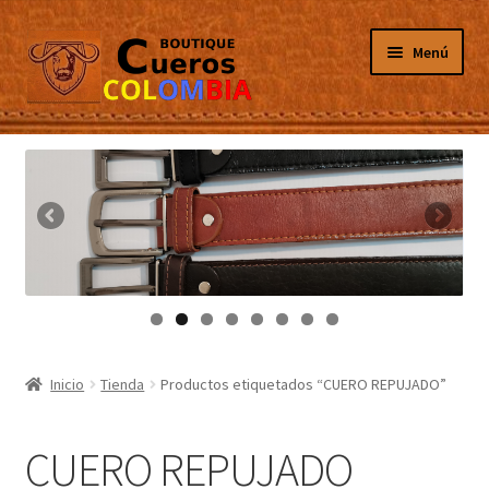
Ir
Ir
Menú
a
al
la
contenido
navegación
Inicio
Masculino
Femenino
Tarjeteros
Canguros
Inicio
Tienda
Productos etiquetados “CUERO REPUJADO”
Guantes
CUERO REPUJADO
Porta Celulares