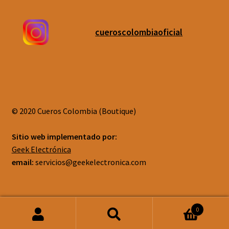
cueroscolombiaoficial
© 2020 Cueros Colombia (Boutique)
Sitio web implementado por:
Geek Electrónica
email:
servicios@geekelectronica.com
0
Buscar
Buscar