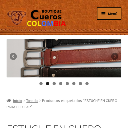
Ir
Ir
Menú
a
al
la
contenido
navegación
Inicio
Masculino
Femenino
Tarjeteros
Canguros
Inicio
Tienda
Productos etiquetados “ESTUCHE EN CUERO
PARA CELULAR”
Guantes
Porta Celulares