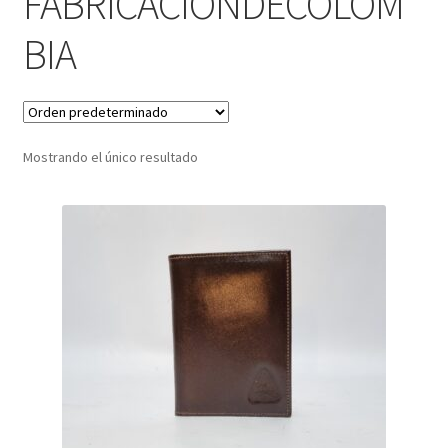
FABRICACIONDECOLOM
BIA
Infantil
Pisabilletes
sombreros
Mostrando el único resultado