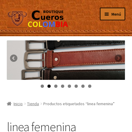
Ir
Ir
Menú
a
al
la
contenido
navegación
Inicio
Masculino
Femenino
Tarjeteros
Canguros
Inicio
Tienda
Productos etiquetados “linea femenina”
Guantes
linea femenina
Porta Celulares