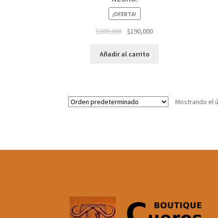
¡OFERTA!
El
El
$
200,000
$
190,000
precio
precio
original
actual
Añadir al carrito
era:
es:
$200,000.
$190,000.
Mostrando el ú