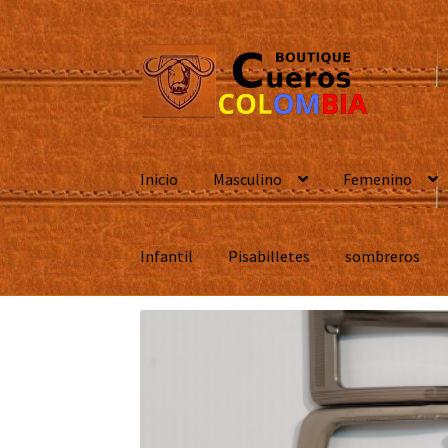
Ir
Ir
a
al
la
contenido
navegación
Inicio
Masculino
Femenino
Infantil
Pisabilletes
sombreros