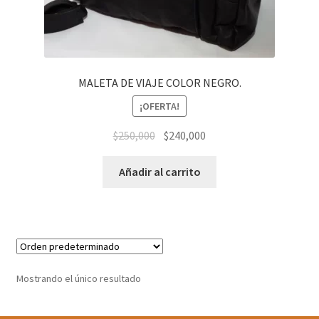
MALETA DE VIAJE COLOR NEGRO.
¡OFERTA!
El
El
$
250,000
$
240,000
precio
precio
original
actual
Añadir al carrito
era:
es:
$250,000.
$240,000.
Mostrando el único resultado