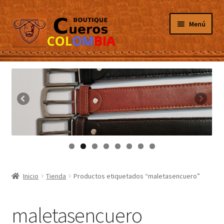
Ir
Ir
Menú
a
al
la
contenido
navegación
Inicio
Masculino
Femenino
Tarjeteros
Canguros
Inicio
Tienda
Productos etiquetados “maletasencuero”
Guantes
maletasencuero
Porta Celulares