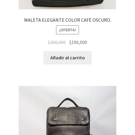
MALETA ELEGANTE COLOR CAFÉ OSCURO.
¡OFERTA!
El
El
$
200,000
$
190,000
precio
precio
original
actual
Añadir al carrito
era:
es:
$200,000.
$190,000.