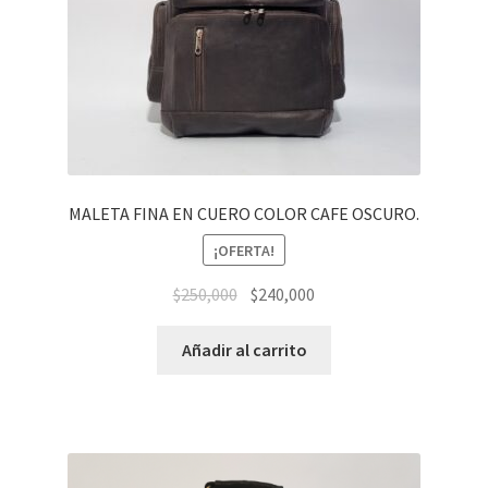
MALETA FINA EN CUERO COLOR CAFE OSCURO.
¡OFERTA!
El
El
$
250,000
$
240,000
precio
precio
original
actual
Añadir al carrito
era:
es:
$250,000.
$240,000.