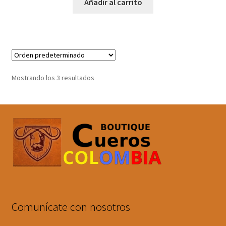
original
actual
Añadir al carrito
era:
es:
$160,000.
$152,000.
Mostrando los 3 resultados
Comunícate con nosotros