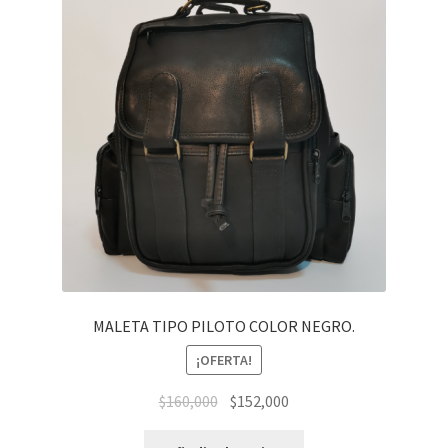
MALETA TIPO PILOTO COLOR NEGRO.
¡OFERTA!
El
El
$
160,000
$
152,000
precio
precio