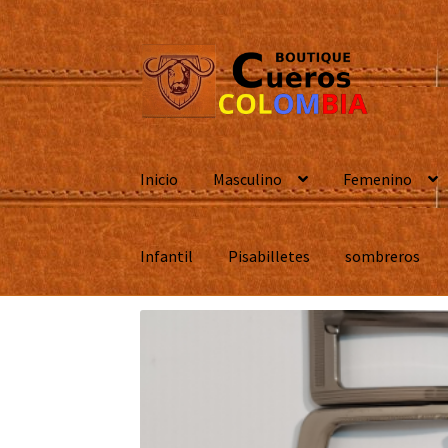
Ir
Ir
a
al
la
contenido
navegación
Inicio
Masculino
Femenino
Infantil
Pisabilletes
sombreros