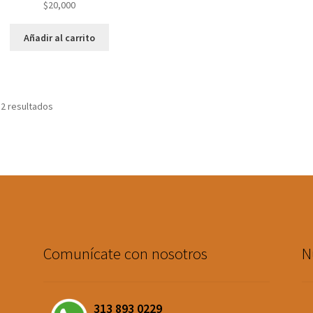
$
20,000
Añadir al carrito
 2 resultados
Comunícate con nosotros
N
313 893 0229