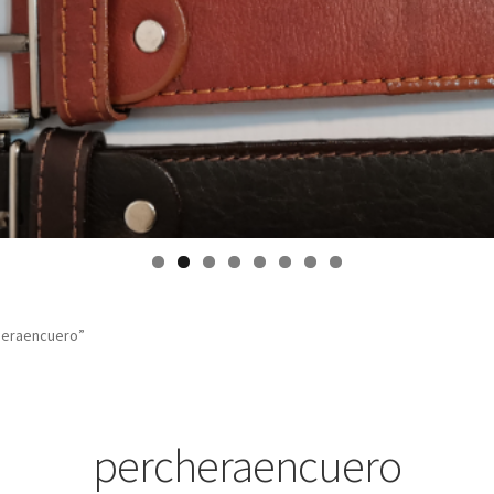
heraencuero”
percheraencuero