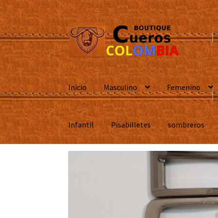
Ir
Ir
a
al
la
contenido
navegación
Inicio
Masculino
Femenino
Infantil
Pisabilletes
sombreros