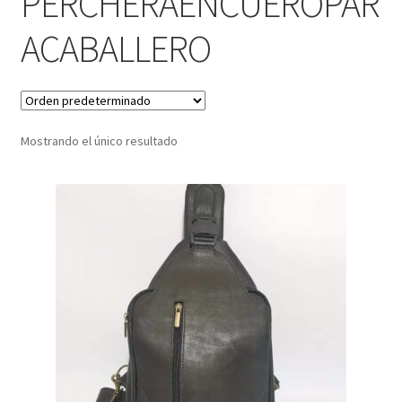
PERCHERAENCUEROPAR
ACABALLERO
Infantil
Pisabilletes
sombreros
Mostrando el único resultado