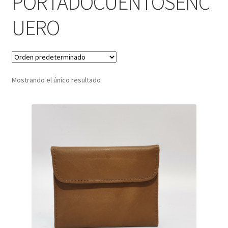
PORTADOCUENTOSENC
UERO
Infantil
Pisabilletes
sombreros
Mostrando el único resultado