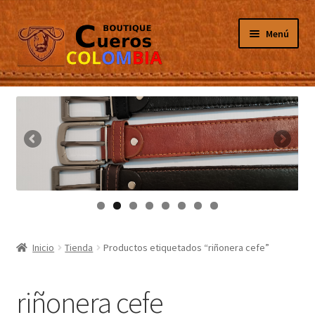
Ir
Ir
Menú
a
al
la
contenido
navegación
Inicio
Masculino
Femenino
Tarjeteros
Canguros
Inicio
Tienda
Productos etiquetados “riñonera cefe”
Guantes
riñonera cefe
Porta Celulares