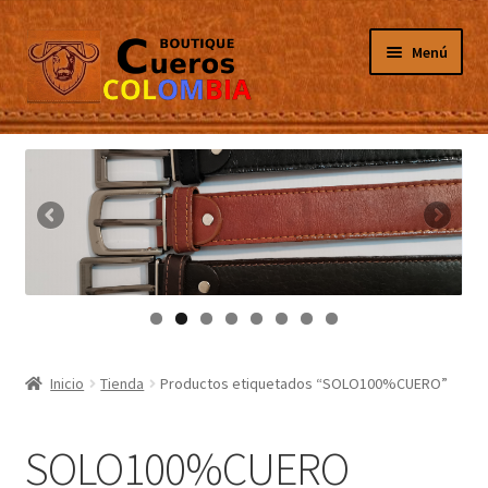
Ir
Ir
Menú
a
al
la
contenido
navegación
Inicio
Masculino
Femenino
Tarjeteros
Canguros
Inicio
Tienda
Productos etiquetados “SOLO100%CUERO”
Guantes
SOLO100%CUERO
Porta Celulares