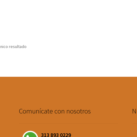
nico resultado
Comunícate con nosotros
N
313 893 0229