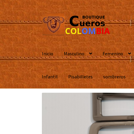
Ir
Ir
a
al
la
contenido
navegación
Inicio
Masculino
Femenino
Infantil
Pisabilletes
sombreros