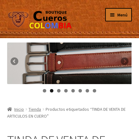
Ir
Ir
Menú
a
al
la
contenido
navegación
Inicio
Masculino
Femenino
Tarjeteros
Canguros
Inicio
Tienda
Productos etiquetados “TINDA DE VENTA DE
ARTICULOS EN CUERO”
Guantes
Porta Celulares