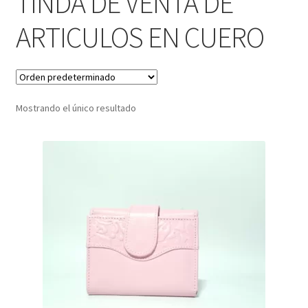
TINDA DE VENTA DE
ARTICULOS EN CUERO
Infantil
Pisabilletes
sombreros
Mostrando el único resultado