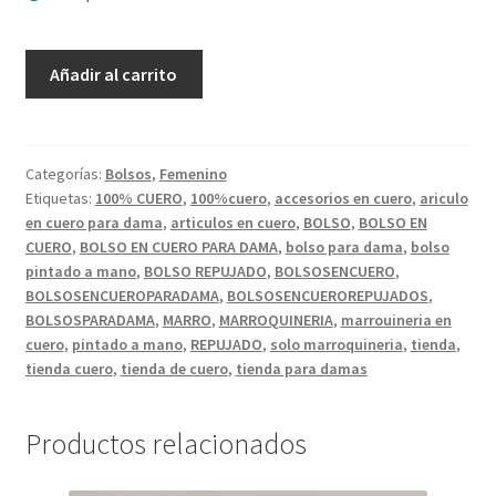
BOLSO
Añadir al carrito
EN
CUERO
REPUJADO
A
Categorías:
Bolsos
,
Femenino
Etiquetas:
100% CUERO
,
100%cuero
,
accesorios en cuero
,
ariculo
MANO.
en cuero para dama
,
articulos en cuero
,
BOLSO
,
BOLSO EN
cantidad
CUERO
,
BOLSO EN CUERO PARA DAMA
,
bolso para dama
,
bolso
pintado a mano
,
BOLSO REPUJADO
,
BOLSOSENCUERO
,
BOLSOSENCUEROPARADAMA
,
BOLSOSENCUEROREPUJADOS
,
BOLSOSPARADAMA
,
MARRO
,
MARROQUINERIA
,
marrouineria en
cuero
,
pintado a mano
,
REPUJADO
,
solo marroquineria
,
tienda
,
tienda cuero
,
tienda de cuero
,
tienda para damas
Productos relacionados