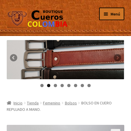
Ir
Ir
Menú
a
al
la
contenido
navegación
Inicio
Masculino
Femenino
Tarjeteros
Canguros
Inicio
Tienda
Femenino
Bolsos
BOLSO EN CUERO
REPUJADO A MANO.
Guantes
Porta Celulares