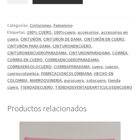
MEDIANO
COLOR
BEIGE
CON
Categorías:
Cinturones
,
Femenino
Etiquetas:
100% CUERO
,
100%cuero
,
accesorios
,
accesorios en
ESTAMAPADO
cuero
,
CINTURÓN
,
CINTURON DE DAMA
,
CINTURÓN EN CUERO
,
DECORATIVO.
CINTURÓN PARA DAMA
,
CINTURONENCUERO
,
cantidad
CINTURONENCUEROPARADAMA
,
CINTURONPARADAMA
,
CORREA
,
CORREA EN CUERO
,
CORREAENCUEROPARADAMA
,
CORREAENSOLOCUERO
,
CORREAPARADAMA
,
cuero
,
cueros
,
cueroscolombia
,
FABRICACIONCOLOMBIANA
,
HECHO EN
COLOMBIA
,
MARROQUINERIA
,
purocuero
,
solocuero
,
tienda
cuero
,
TIENDADECUERO
,
TIENDADEVENTADEARTICULOSENCUERO
Productos relacionados