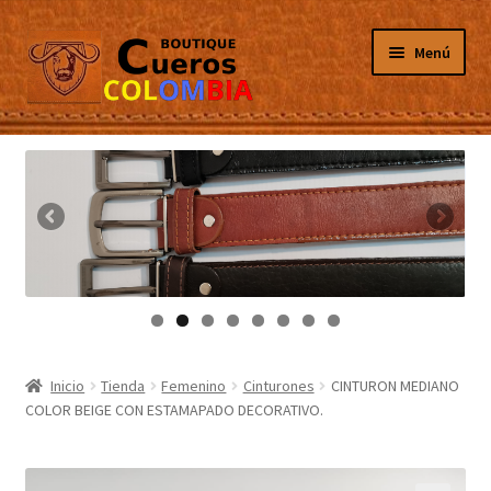
Ir
Ir
Menú
a
al
la
contenido
navegación
Inicio
Masculino
Femenino
Tarjeteros
Canguros
Inicio
Tienda
Femenino
Cinturones
CINTURON MEDIANO
COLOR BEIGE CON ESTAMAPADO DECORATIVO.
Guantes
Porta Celulares