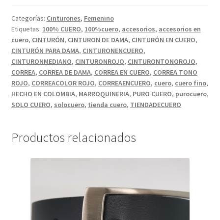
ROJO
COMPLETAMENTE
Categorías:
Cinturones
,
Femenino
Etiquetas:
100% CUERO
,
100%cuero
,
accesorios
,
accesorios en
LISO.
cuero
,
CINTURÓN
,
CINTURON DE DAMA
,
CINTURÓN EN CUERO
,
cantidad
CINTURÓN PARA DAMA
,
CINTURONENCUERO
,
CINTURONMEDIANO
,
CINTURONROJO
,
CINTURONTONOROJO
,
CORREA
,
CORREA DE DAMA
,
CORREA EN CUERO
,
CORREA TONO
ROJO
,
CORREACOLOR ROJO
,
CORREAENCUERO
,
cuero
,
cuero fino
,
HECHO EN COLOMBIA
,
MARROQUINERIA
,
PURO CUERO
,
purocuero
,
SOLO CUERO
,
solocuero
,
tienda cuero
,
TIENDADECUERO
Productos relacionados