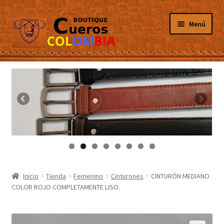
Ir
Ir
Menú
a
al
la
contenido
navegación
Inicio
Masculino
Femenino
Tarjeteros
Canguros
Inicio
Tienda
Femenino
Cinturones
CINTURÓN MEDIANO
COLOR ROJO COMPLETAMENTE LISO.
Guantes
Porta Celulares