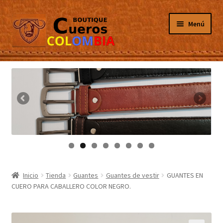
Ir
Ir
Menú
a
al
la
contenido
navegación
Inicio
Masculino
Femenino
Tarjeteros
Canguros
Inicio
Tienda
Guantes
Guantes de vestir
GUANTES EN
CUERO PARA CABALLERO COLOR NEGRO.
Guantes
Porta Celulares