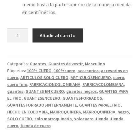
medio hasta la parte superior de la muñeca medida
en centímetros.
GUANTES
Añadir al carrito
EN
CUERO
PARA
CABALLERO
Categorías:
Guantes
,
Guantes de vestir
,
Masculino
Etiquetas:
100% CUERO
,
100%cuero
,
accesorios
,
accesorios en
COLOR
cuero
,
ARTICULOS SOLO CUERO
,
ARTICULOSENCUERO
,
cuero
,
NEGRO.
cuero fino
,
FABRICACIONCOLOMBIANA
,
FABRICACOLOMBIANA
,
cantidad
guantes
,
GUANTES EN CUERO
,
guantes negros
,
GUANTES PARA
EL FRIO
,
GUANTESENCUERO
,
GUANTESFORRADOS
,
GUANTESFORRADOSINTERNAMENTE
,
GUANTESPARAELFRIO
,
HECHO EN COLOMBIA
,
MARROQUINERA
,
MARROQUINERIA
,
negro
,
SOLO CUERO
,
solo marroquineria
,
solocuero
,
tienda
,
tienda
cuero
,
tienda de cuero