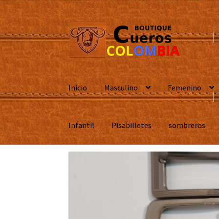
Ir
Ir
a
al
la
contenido
navegación
Inicio
Masculino
Femenino
Infantil
Pisabilletes
sombreros