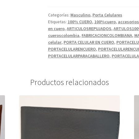
COLOR
CAFE
Categorías:
Masculino
,
Porta Celulares
Etiquetas:
100% CUERO
,
100%cuero
,
accesorios
OSCURO
en cuero
,
ARTICULOSREPUJADOS
,
ARTULOS10
LISO.
cueroscolombia
,
FABRICACIONCOLOMBIANA
,
M
cantidad
celular
,
PORTA CELULAR EN CUERO
,
PORTACELU
PORTACELULARENCUERO
,
PORTACELULARENCU
PORTACELULARPARACABALLERO
,
PORTACELUL
Productos relacionados