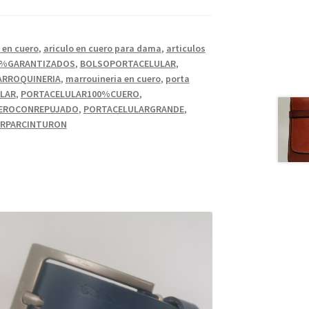
 en cuero
,
ariculo en cuero para dama
,
articulos
0%GARANTIZADOS
,
BOLSOPORTACELULAR
,
ARROQUINERIA
,
marrouineria en cuero
,
porta
LAR
,
PORTACELULAR100%CUERO
,
EROCONREPUJADO
,
PORTACELULARGRANDE
,
ARPARCINTURON