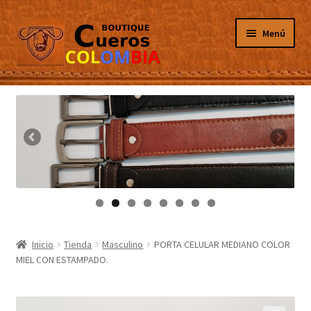
Ir
Ir
Menú
a
al
la
contenido
navegación
Inicio
Masculino
Femenino
Tarjeteros
Canguros
Inicio
Tienda
Masculino
PORTA CELULAR MEDIANO COLOR
MIEL CON ESTAMPADO.
Guantes
Porta Celulares