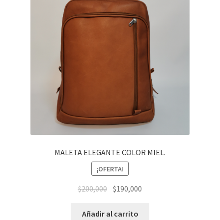
MALETA ELEGANTE COLOR MIEL.
¡OFERTA!
El
El
$
200,000
$
190,000
precio
precio
original
actual
Añadir al carrito