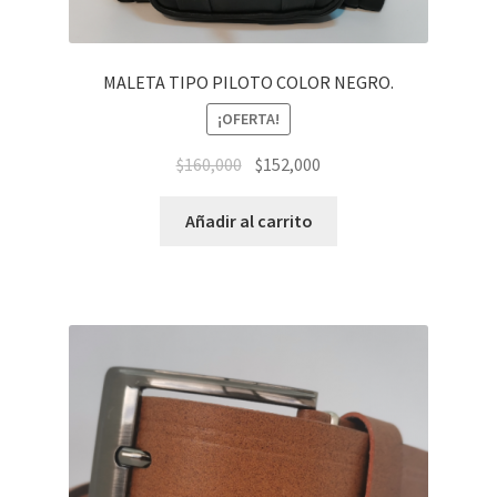
MALETA TIPO PILOTO COLOR NEGRO.
¡OFERTA!
El
El
$
160,000
$
152,000
precio
precio
original
actual
Añadir al carrito
era:
es:
$160,000.
$152,000.