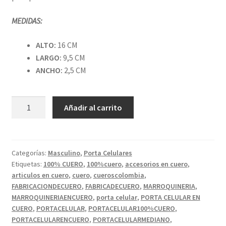
MEDIDAS:
ALTO:
16 CM
LARGO:
9,5 CM
ANCHO:
2,5 CM
PORTA
Añadir al carrito
CELULAR
MEDIANO
COLOR
MIEL
Categorías:
Masculino
,
Porta Celulares
Etiquetas:
100% CUERO
,
100%cuero
,
accesorios en cuero
,
CON
articulos en cuero
,
cuero
,
cueroscolombia
,
ESTAMPADO.
FABRICACIONDECUERO
,
FABRICADECUERO
,
MARROQUINERIA
,
cantidad
MARROQUINERIAENCUERO
,
porta celular
,
PORTA CELULAR EN
CUERO
,
PORTACELULAR
,
PORTACELULAR100%CUERO
,
PORTACELULARENCUERO
,
PORTACELULARMEDIANO
,