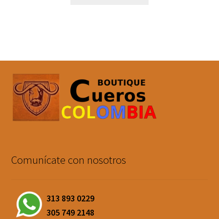
era:
es:
$200,000.
$190,000.
Comunícate con nosotros
313 893 0229
305 749 2148