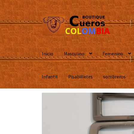
Ir
Ir
a
al
la
contenido
navegación
Inicio
Masculino
Femenino
Infantil
Pisabilletes
sombreros