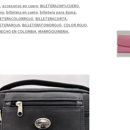
,
accesorios en cuero
,
BILETERA100%CUERO
,
ojo
,
billetera en cuero
,
billetera para dama
,
LETERACOLORROJO
,
BILLETERACORTA
,
LETERAROJA
,
BILLETERATONOROJO
,
COLOR ROJO
,
HECHO EN COLOMBIA
,
MARROQUINERIA
,