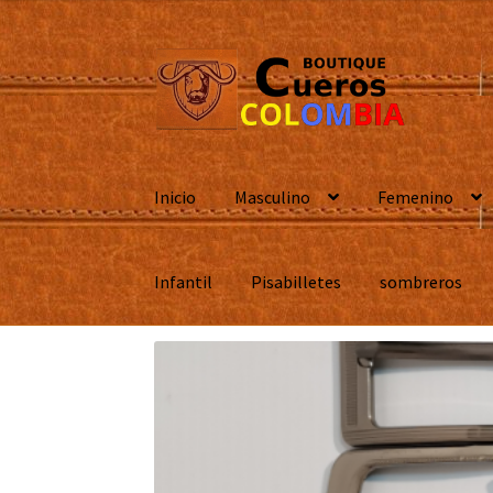
Ir
Ir
a
al
la
contenido
navegación
Inicio
Masculino
Femenino
Infantil
Pisabilletes
sombreros