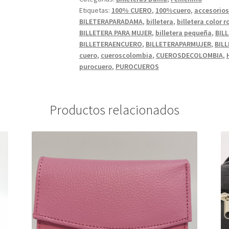
Etiquetas:
100% CUERO
,
100%cuero
,
accesorios
BILETERAPARADAMA
,
billetera
,
billetera color r
BILLETERA PARA MUJER
,
billetera pequeña
,
BIL
BILLETERAENCUERO
,
BILLETERAPARMUJER
,
BIL
cuero
,
cueroscolombia
,
CUEROSDECOLOMBIA
,
purocuero
,
PUROCUEROS
Productos relacionados