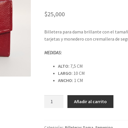
$
25,000
Billetera para dama brillante con el tamaño
tarjetas y monedero con cremallera de seg
MEDIDAS:
ALTO:
7,5 CM
LARGO:
10 CM
ANCHO:
1 CM
BILLETERA
Añadir al carrito
BRILLANTE
COLOR
ROJO.
cantidad
Categorías:
Billeteras Dama
,
Femenino