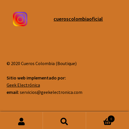
cueroscolombiaoficial
© 2020 Cueros Colombia (Boutique)
Sitio web implementado por:
Geek Electrónica
email:
servicios@geekelectronica.com
0
Buscar
Buscar