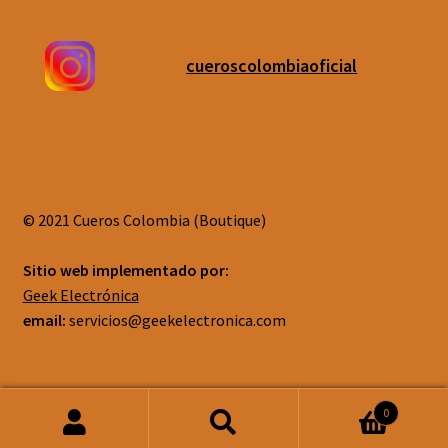
cueroscolombiaoficial
© 2021 Cueros Colombia (Boutique)
Sitio web implementado por:
Geek Electrónica
email:
servicios@geekelectronica.com
0
Buscar
Buscar