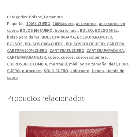
CUERO
COLOR
MIEL.
Categorías:
Bolsos
,
Femenino
Etiquetas:
100% CUERO
,
100%cuero
,
accesorios
,
accesorios en
cantidad
cuero
,
BOLOS EN CUERO
,
bolsito miel
,
BOLSO
,
BOLSO MIEL
,
bolso para dama
,
BOLSOPARADAMA
,
BOLSOPARAMUJER
,
BOLSOS
,
BOLSOS100%CUERO
,
BOLSOSSOLOCUERO
,
CARTERA
,
CARTERA100%CUERO
,
CARTERAENCUERO
,
CARTERAPARADAMA
,
CARTERAPARAMUJER
,
cuero
,
cueros
,
cueroscolombia
,
CUEROSDECOLOMBIA
,
marroqui
,
miel
,
polso tamaño ideal
,
PURO
CUERO
,
purocuero
,
SOLO CUERO
,
solocuero
,
tienda
,
tienda de
cuero
Productos relacionados