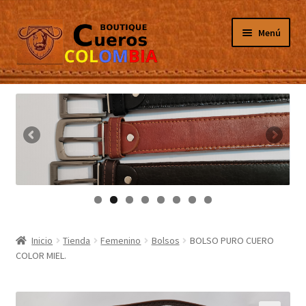
Ir
Ir
Menú
a
al
la
contenido
navegación
Inicio
Masculino
Femenino
Tarjeteros
Canguros
Inicio
Tienda
Femenino
Bolsos
BOLSO PURO CUERO
COLOR MIEL.
Guantes
Porta Celulares