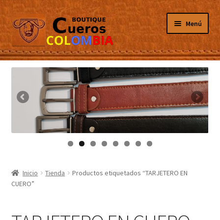
Ir
Ir
Menú
a
al
la
contenido
navegación
Inicio
Masculino
Femenino
Tarjeteros
Canguros
Inicio
Tienda
Productos etiquetados “TARJETERO EN
CUERO”
Guantes
Porta Celulares