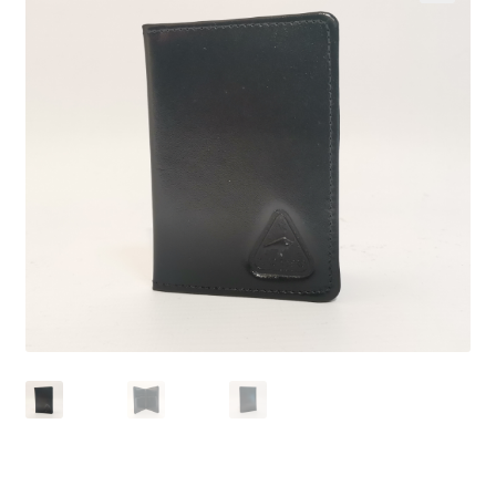
Infantil
Pisabilletes
sombreros