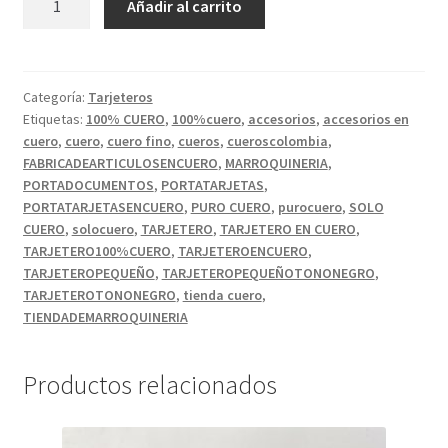
Añadir al carrito
PEQUEÑO
NEGRO.
cantidad
Categoría:
Tarjeteros
Etiquetas:
100% CUERO
,
100%cuero
,
accesorios
,
accesorios en
cuero
,
cuero
,
cuero fino
,
cueros
,
cueroscolombia
,
FABRICADEARTICULOSENCUERO
,
MARROQUINERIA
,
PORTADOCUMENTOS
,
PORTATARJETAS
,
PORTATARJETASENCUERO
,
PURO CUERO
,
purocuero
,
SOLO
CUERO
,
solocuero
,
TARJETERO
,
TARJETERO EN CUERO
,
TARJETERO100%CUERO
,
TARJETEROENCUERO
,
TARJETEROPEQUEÑO
,
TARJETEROPEQUEÑOTONONEGRO
,
TARJETEROTONONEGRO
,
tienda cuero
,
TIENDADEMARROQUINERIA
Productos relacionados