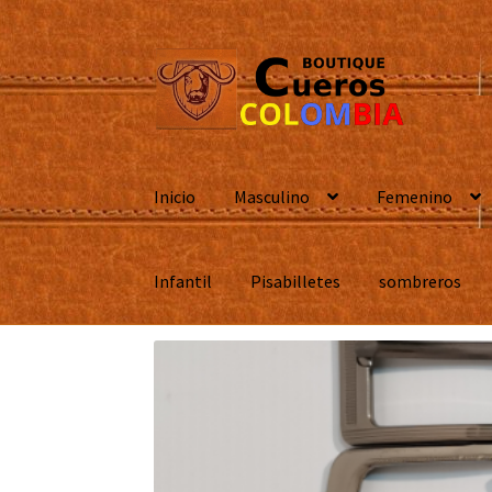
Ir
Ir
a
al
la
contenido
navegación
Inicio
Masculino
Femenino
Infantil
Pisabilletes
sombreros